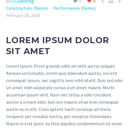



By
CCoaRbmg
0
0
Construction (Demo)
Performance (Demo)
February 19, 2020
LOREM IPSUM DOLOR
SIT AMET
Lorem Ipsum. Proin gravida nibh vel velit auctor aliquet.
Aenean sollicitudin, lorem quis bibendum auctor, nisi elit
consequat ipsum, nec sagittis sem nibh id elit. Duis sed odio
sit amet nibh vulputate cursus a sit amet mauris. Morbi
accumsan ipsum velit. Nam nec tellus a odio tincidunt
auctor a ornare odio. Sed non mauris vitae erat consequat
auctor eu in elit. Class aptent taciti sociosqu ad litora
torquent per conubia nostra, per inceptos himenaeos.
Mauris in erat justo. eu felis dapibus condimentum sit amet