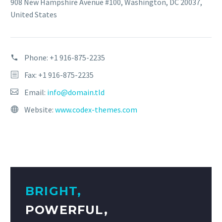
908 New Hampshire Avenue #100, Washington, DC 20037,
United States
Phone:
+1 916-875-2235
Fax: +1 916-875-2235
Email:
info@domain.tld
Website:
www.codex-themes.com
BRIGHT,
POWERFUL,